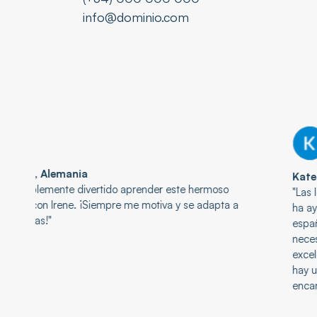
info@dominio.com
Kate, Inglaterra
oso
"Las lecciones son siempre divertidas y efectivas. N
pta a
ha ayudado a ganar confianza para hablar y entende
español. La profesora entiende muy bien las
necesidades y habilidades de sus alumnos y hace u
excelente trabajo sacando lo mejor de ellos. Siempr
hay un tema o un propósito en cada clase. ¡Nos
encanta tener lecciones con ella!"