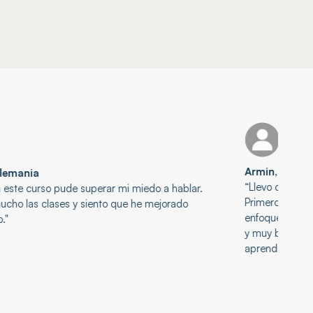
Armin
, Alemania
“Llevo casi dos años aprendiendo español con Irene.
Primero presencialmente y luego online. Adoptamos un
enfoque inmersivo y las clases siempre son interesantes
y muy bien preparadas. Mi hijo de 11 años también está
aprendiendo y está deseando que llegue cada clase.”