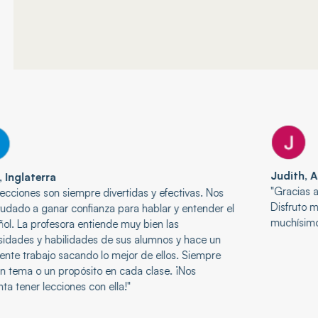
Judith, Alemania
"Gracias a este curso pude superar mi miedo a hablar.
os
Disfruto mucho las clases y siento que he mejorado
r el
muchísimo."
n
e