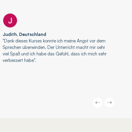
Ar
Judith, Deutschland
"Ic
"Dank dieses Kurses konnte ich meine Angst vor dem
Ire
Sprechen überwinden. Der Unterricht macht mir sehr
onl
viel Spaß und ich habe das Gefühl, dass ich mich sehr
Lek
verbessert habe".
vor
sic