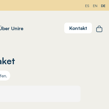
DE
ES
EN
Kontakt
Über Unire
aket
fen.